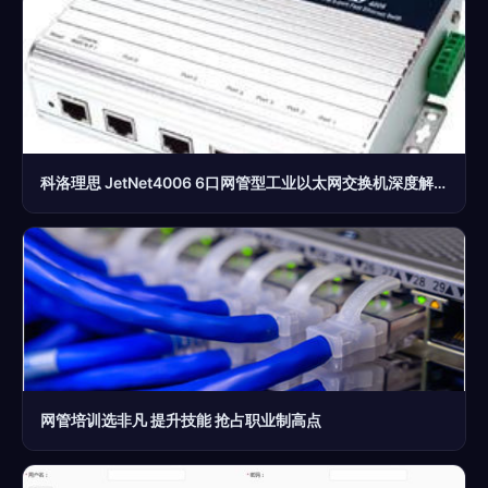
科洛理思 JetNet4006 6口网管型工业以太网交换机深度解析
网管培训选非凡 提升技能 抢占职业制高点