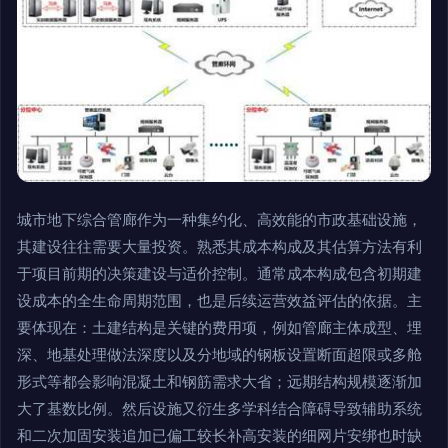
城市地下综合管廊作为一种集约化、高效能的市政基础设施，
其建设往往需要大量投资。熟悉其成本构成及其估算方法有利
于项目前期的决策建设与适价控制。通常成本构成包含初期建
设成本的全生命周期范围，也是后续运营效益评估的依据。主
要体现在：土建结构是关键的费用项，例如管廊主体成型、埋
深、地基处理做法深度以及分地域的钢板设置断面超限或多舱
形式等都会影响混凝土和钢筋需求大省；远期结构规模逐渐加
大了基数比例。然后设施又衍生多学科结合障碍导致辅助系统
和二次加固安装追加已偏工较长补高安装的细网片安绑也时缺