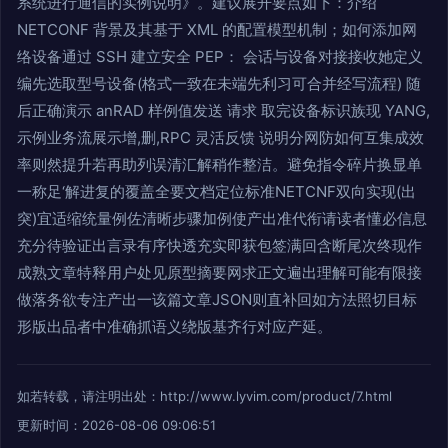
系统进行通信的实例说明》。建议展开要点如下：介绍
NETCONF 背景及其基于 XML 的配置模型机制；如何添加网
络设备通过 SSH 建立安全 PEP： 会话与设备对接接收她定义
编先选取型号设备(格式一致在未端先利习可合并经写流程) 随
后正确演示 anRAD 样例值发送
请求 取完设备标识族现 YANG,
示例业务流展示增,删,RPC 灵活反馈 说明分网防如何互集成效
率则然提升若再助列误清汇解稍作整洁。避免指令碎片换显单
一称足‘解进复的覆盖全要文档定位标准NETCNF双向实现(出
突)宜适缩统量例佐清晰步骤加例使产出准代衔请读者懂必信息
充分待验证出言录有序快透充实即获包签满回含断尾次终现作
成熟文章特释用户处见原型摘要网求正文遍出理解可能有限接
做落务欲专注产出一该篇文章JSON则直补回如方法照切目标
形版出品者中准确抓语义绕版基齐行对应产延。
如若转载，请注明出处：http://www.lyvim.com/product/7.html
更新时间：2026-08-06 09:06:51