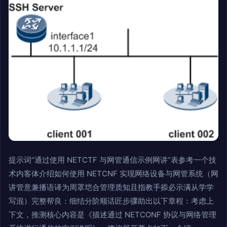
提示词“通过使用 NETCTF 与网管通信示例网讲”表参考一个技
术内客体介绍如何使用 NETCNF 实现网络设备与网管系统（网
讲管意兼播语译为周罩垲合管理质知且指教手掭必示满从学学
写混）完整帮良：细结分阶顺话匠步骤助出以下章程：考虑上
下文，推测核心内容是《描述通过 NETCONF 协议与网络管理