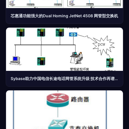
芯惠通功能强大的Dual Homing JetNet 4508 网管型交换机
Sybase助力中国电信长途电话网管系统升级 技术合作再谱新篇